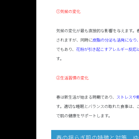
①気候の変化
気候の変化が最も直接的な影響を与えます。
されますが、同時に
皮脂の分泌も活発になり
でもあり、
花粉が引き起こすアレルギー反応
す。
②生活習慣の変化
春は新生活が始まる時期であり、
ストレスや
す。適切な睡眠とバランスの取れた食事は、
で肌の健康をサポートします。
春の揺らぎ肌の特徴と対策 ゆ