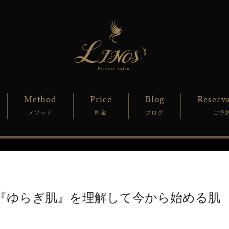
Method
Price
Blog
Reserva
メソッド
料金
ブログ
ご予
『ゆらぎ肌』を理解して今から始める肌