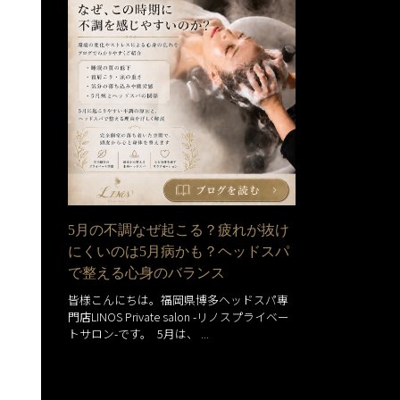
5月の不調なぜ起こる？疲れが抜け
にくいのは5月病かも？ヘッドスパ
で整える心身のバランス
皆様こんにちは。福岡県博多ヘッドスパ専
門店LINOS Private salon -リノスプライベー
トサロン-です。 5月は、 ...