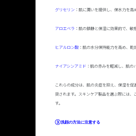
グリセリン
：肌に潤いを提供し、保水力を高
アロエベラ
：肌の鎮静と保湿に効果的で、敏
ヒアルロン酸
：肌の水分保持能力を高め、乾
ナイアシンアミド
：肌の赤みを軽減し、肌の
これらの成分は、肌の炎症を抑え、保湿を促
奨されます。スキンケア製品を選ぶ際には、
す。
③洗顔の方法に注意する